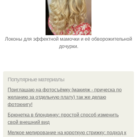
Локоны для эффектной мамочки и её обворожительной
дочурки.
Популярные материалы
Приглашаю на фотосъёмку (макияж - прическа по
желанию за отдельную плату) так же делаю
фотокнигу!
Брюнетка в блондинку: простой способ изменить
свой внешний вид
Мелкое мелирование на короткую стрижку: подход к