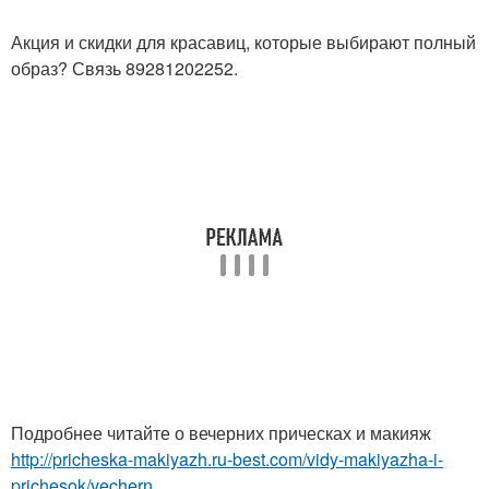
Акция и скидки для красавиц, которые выбирают полный
образ? Связь 89281202252.
Подробнее читайте о вечерних прическах и макияж
http://pricheska-makiyazh.ru-best.com/vidy-makiyazha-i-
prichesok/vechern...