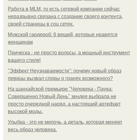
Работа в MLM, то есть сетевой компании сейчас
неразрывно связана с создание своего контента,
своей страницы в соц сетях.
Мужской гардероб: 6 вещей, которые нравятся
женщинам
Прическа - не просто волосы, а мощный инструмент
вашего стиля!
"Эффект Неузнаваемости": почему новый образ
певицы вызвал споры о гранях возможного?
На шанхайской премьере "Человека - Паука:
Совершенно Новый День" зендея выбрала не
просто очередной наряд, а настоящий артефакт
высокой моды.
Улыбка - это не мелочь, а деталь, которая меняет
весь образ человека.