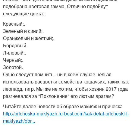
подобрана цветовая гамма. Отлично подойдут
следующие цвета:
Красный;.
Зеленый и синий;.
Оранжевый и желтый;.
Бордовый.
Лиловый;.
Черный;.
Золотой.
Одно следует помнить - ни в коем случае нельзя
использовать расцветки семейства кошачьих, таких, как
леопард, тигр. Мы же не хотим, чтобы хозяин 2017 года
разгневался за "Поклонение" его лютым врагам?
Читайте далее новости об образе макияж и прическа
http://pricheska-makiyazh.ru-best.com/kak-delat-pricheski-i-
makiyazh/obr...