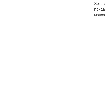
Хоть 
прида
монох