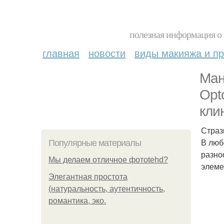
полезная информация о 
главная
новости
виды макияжа и пр
Ман
Opto
кли
Страз
В люб
Популярные материалы
разно
Мы делаем отличное фотоtehd?
элеме
Элегантная простота
(натуральность, аутентичность,
романтика, эко.