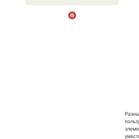
Разны
польз
элеме
умест