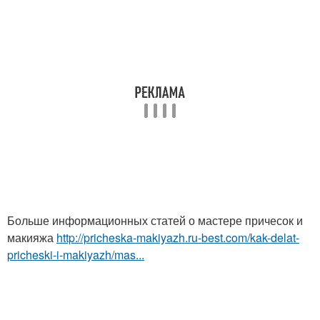
Больше информационных статей о мастере причесок и
макияжа
http://pricheska-makiyazh.ru-best.com/kak-delat-
pricheski-i-makiyazh/mas...