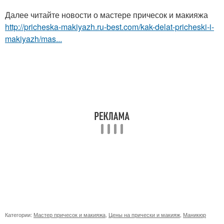
Далее читайте новости о мастере причесок и макияжа
http://pricheska-makiyazh.ru-best.com/kak-delat-pricheski-i-
makiyazh/mas...
Категории:
Мастер причесок и макияжа
,
Цены на прически и макияж
,
Маникюр