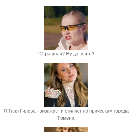
"Страшная? Ну да, и что?
Я Таня Гилева - визажист и стилист по прическам города
Тюмени.