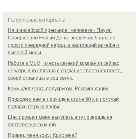
Популярные материалы
На шанхайской премьере "Человека - Паука:
Совершенно Новый День" зендея выбрала не
просто очередной наряд, а настоящий артефакт
высокой моды.
Работа в MLM, то есть сетевой компании сейчас
неразрывно связана с создание своего контента,
своей страницы в соц сетях.
Кому идет челка полукругом. Рекомендации
Приходи к нам в прикиде в стиле 90 х и получай
подарки от руки вверх!
Щас приедут меня выкупать а тут очередь на
фотосессию со мной.
Привет, меня зовут Кристина?