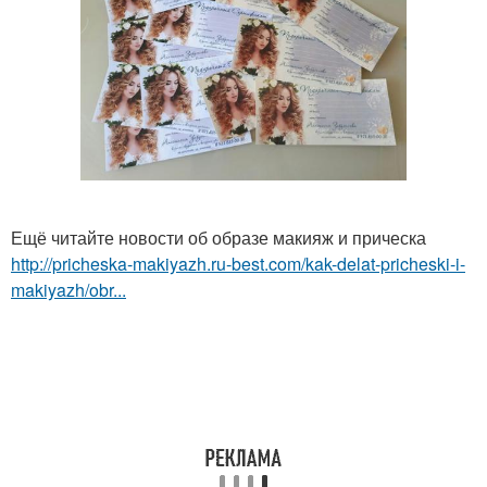
Ещё читайте новости об образе макияж и прическа
http://pricheska-makiyazh.ru-best.com/kak-delat-pricheski-i-
makiyazh/obr...