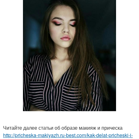
Читайте далее статьи об образе макияж и прическа
http://pricheska-makiyazh.ru-best.com/kak-delat-pricheski-i-