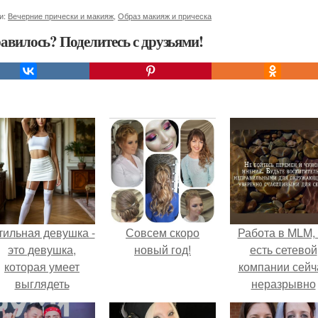
и:
Вечерние прически и макияж
,
Образ макияж и прическа
авилось? Поделитесь с друзьями!
тильная девушка -
Совсем скоро
Работа в MLM, 
это девушка,
новый год!
есть сетевой
которая умеет
компании сейч
выглядеть
неразрывно
привлекательно и
связана с созда
легантно в любои
своего контент