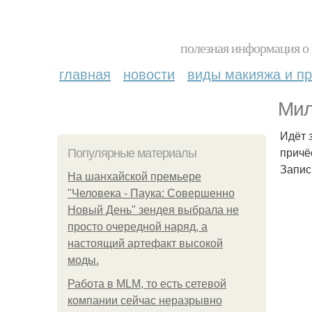
полезная информация о 
главная
новости
виды макияжа и пр
Мил
Идёт 
причё
Популярные материалы
Запис
На шанхайской премьере
"Человека - Паука: Совершенно
Новый День" зендея выбрала не
просто очередной наряд, а
настоящий артефакт высокой
моды.
Работа в MLM, то есть сетевой
компании сейчас неразрывно