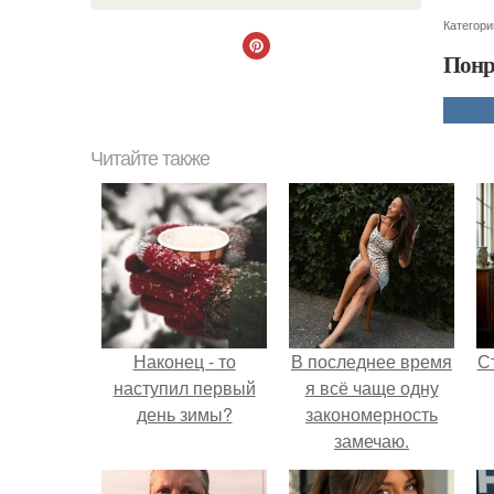
Категори
Понр
Читайте также
Наконец - то
В последнее время
С
наступил первый
я всё чаще одну
день зимы?
закономерность
замечаю.
э