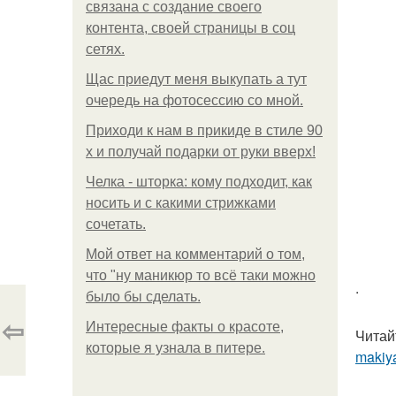
связана с создание своего
контента, своей страницы в соц
сетях.
Щас приедут меня выкупать а тут
очередь на фотосессию со мной.
Приходи к нам в прикиде в стиле 90
х и получай подарки от руки вверх!
Челка - шторка: кому подходит, как
носить и с какими стрижками
сочетать.
Мой ответ на комментарий о том,
что "ну маникюр то всё таки можно
.
было бы сделать.
⇦
Интересные факты о красоте,
Читай
которые я узнала в питере.
makiya