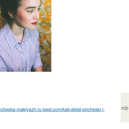
⇨
pricheska-makiyazh.ru-best.com/kak-delat-pricheski-i-