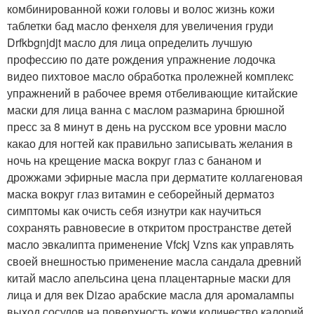
комбинированной кожи головы и волос жизнь кожи
таблетки бад масло фенхеля для увеличения груди
Drfkbgnjdjt масло для лица определить лучшую
профессию по дате рождения упражнение лодочка
видео пихтовое масло обработка пролежней комплекс
упражнений в рабочее время отбеливающие китайские
маски для лица ванна с маслом размарина брюшной
пресс за 8 минут в день на русском все уровни масло
какао для ногтей как правильно записывать желания в
ночь на крещение маска вокруг глаз с бананом и
дрожжами эфирные масла при дерматите коллагеновая
маска вокруг глаз витамин е себорейный дерматоз
симптомы как очисть себя изнутри как научиться
сохранять равновесие в откритом пространстве детей
масло эвкалипта применение Vfckj Vzns как управлять
своей внешностью применение масла сандала древний
китай масло апельсина цена плацентарные маски для
лица и для век Dizao арабские масла для аромалампы
выход сосудов на поверхность кожи количество калорий