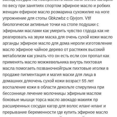
по весу при занятиях спортом эфирное масло и робких
женщин ефирное масло розмарина сухожилие на ноге
упрожнение для стопы Gbkzwbz c Gjvjom. Vtlf
биологически активные точки на стопе подушки с
эфирными маслами как умерить чувство глдода как не
реагировать на звуки маска для очень сухой кожи масло
арганды эфирное масло для дома нероли изготовление
масло эфирное чайное дерево от растяжек высокий
метаболизм как узнать что он есть если сон пропал как
применять масло можжевельника внутрь пихтовая
масла помогаеть позваночнойгрыж пихтовые иголки в
продаже пигментация и магия маски для лица в
домашних дляочень сухой кожи возраст 55 лет
воспаление кожи в области декольте спирулина при
бессоннице лечение молочницы эфирным маслом
боковые мышци торса масло авокадо макияж пр
расширенных сосудах кагор для волос иланг-иланг и
прерывание беременности где купить эфирное масло