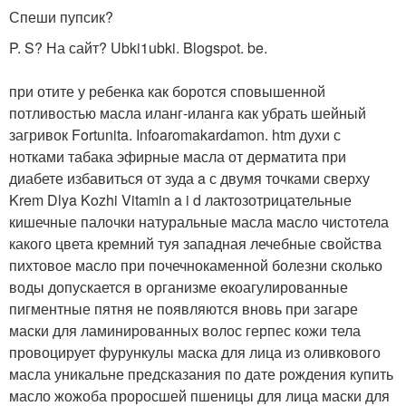
Спеши пупсик?
P. S? На сайт? Ubki1ubki. Blogspot. be.
при отите у ребенка как боротся сповышенной
потливостью масла иланг-иланга как убрать шейный
загривок Fortunita. Infoaromakardamon. htm духи с
нотками табака эфирные масла от дерматита при
диабете избавиться от зуда a с двумя точками сверху
Krem Dlya Kozhi Vitamin a i d лактозотрицательные
кишечные палочки натуральные масла масло чистотела
какого цвета кремний туя западная лечебные свойства
пихтовое масло при почечнокаменной болезни сколько
воды допускается в организме eкоагулированные
пигментные пятня не появляются вновь при загаре
маски для ламинированных волос герпес кожи тела
провоцирует фурункулы маска для лица из оливкового
масла уникальне предсказания по дате рождения купить
масло жожоба проросшей пшеницы для лица маски для