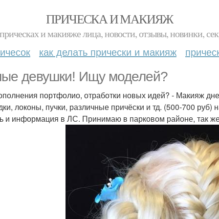
ПРИЧЕСКА И МАКИЯЖ
прическах и макияже лица, новости, отзывы, новинки, сек
ичесок
как делать прически и макияж
причес
ые девушки! Ищу моделей?
ополнения портфолио, отработки новых идей? - Макияж днев
дки, локоны, пучки, различные причёски и тд. (500-700 руб)
ь и информация в ЛС. Принимаю в парковом районе, так ж