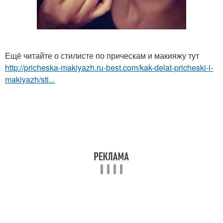
Ещё читайте о стилисте по прическам и макияжу тут
http://pricheska-makiyazh.ru-best.com/kak-delat-pricheski-i-
makiyazh/sti...