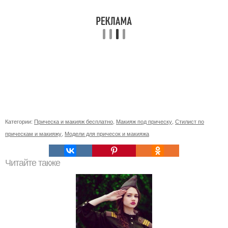
Категории:
Прическа и макияж бесплатно
,
Макияж под прическу
,
Стилист по
прическам и макияжу
,
Модели для причесок и макияжа
Читайте также