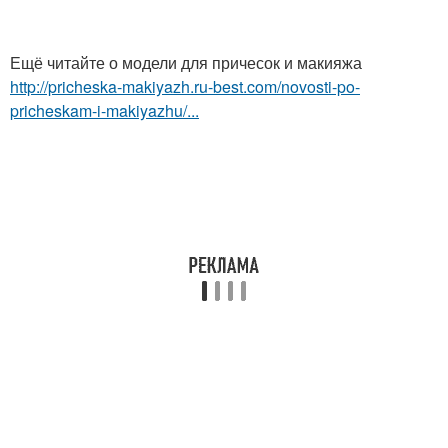
Ещё читайте о модели для причесок и макияжа
http://pricheska-makiyazh.ru-best.com/novosti-po-
pricheskam-i-makiyazhu/...