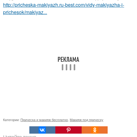
http://pricheska-makiyazh.ru-best.com/vidy-makiyazha-i-
prichesok/makiyaz...
Категории:
Прическа и макияж бесплатно
,
Макияж под прическу