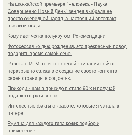
На шанхайской премьере "Человека - Паука:
Совершенно Новый День" зендея выбрала не
просто очередной наряд, а настоящий артефакт
высокой моды.
Кому идет челка полукругом. Рекомендации
Фотосессия ко дню рождения, это прекрасный повод
подарить время самой себе.
Работа в MLM, то есть сетевой компании сейчас
неразрывно связана с создание своего контента,
своей страницы в соц сетях.
Приходи к нам в прикиде в стиле 90 х и получай
подарки от руки вверх!
Интересные факты о красоте, которые я узнала в
питере.
Румяна для каждого типа кожи: подбор и
применение