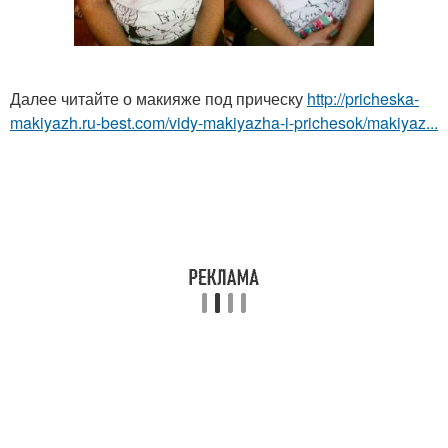
Далее читайте о макияже под прическу
http://pricheska-
makiyazh.ru-best.com/vidy-makiyazha-i-prichesok/makiyaz...