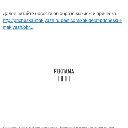
Далее читайте новости об образе макияж и прическа
http://pricheska-makiyazh.ru-best.com/kak-delat-pricheski-i-
makiyazh/obr...
Категории:
Образ макияж и прическа
,
Прическа и макияж с выездом на дом
,