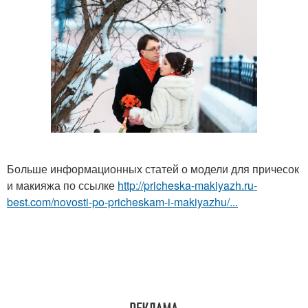
Больше информационных статей о модели для причесок
и макияжа по ссылке
http://pricheska-makiyazh.ru-
best.com/novosti-po-pricheskam-i-makiyazhu/...