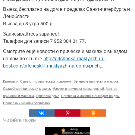
Выезд бесплатно на дом в пределах Санкт-петербурга и
Ленобласти.
Выезд до 8 утра 500 р.
Записывайтесь заранее!
Телефон для записи 7 952 384 31 77.
Смотрите ещё новости о прическе и макияж с выездом
на дом по ссылке
http://pricheska-makiyazh.ru-
best.com/pricheski-i-makiyazh-na-domu/prich...
Категории:
Стилист по прическам и макияжу
,
Вечерние прически и макияж
,
Свадебные прически и макияж
,
Макияж и прическа на выпускной
,
Мастер
причесок и макияжа
,
Прически дома
,
Прическа и макияж с выездом на дом
,
Прическа и макияж бесплатно
Читайте также