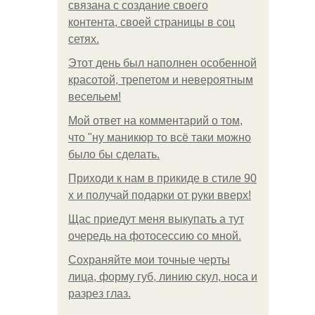
связана с создание своего
контента, своей страницы в соц
сетях.
Этот день был наполнен особенной
красотой, трепетом и невероятным
весельем!
Мой ответ на комментарий о том,
что "ну маникюр то всё таки можно
было бы сделать.
Приходи к нам в прикиде в стиле 90
х и получай подарки от руки вверх!
Щас приедут меня выкупать а тут
очередь на фотосессию со мной.
Сохраняйте мои точные черты
лица, форму губ, линию скул, носа и
разрез глаз.