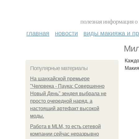
полезная информация о 
главная
новости
виды макияжа и пр
Мил
Каждо
Макия
Популярные материалы
На шанхайской премьере
"Человека - Паука: Совершенно
Новый День" зендея выбрала не
просто очередной наряд, а
настоящий артефакт высокой
моды.
Работа в MLM, то есть сетевой
компании сейчас неразрывно