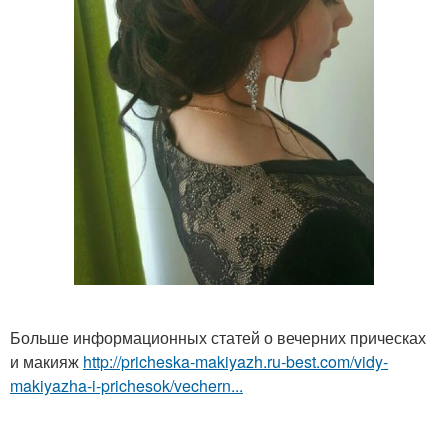
Больше информационных статей о вечерних прическах
и макияж
http://pricheska-makiyazh.ru-best.com/vidy-
makiyazha-i-prichesok/vechern...