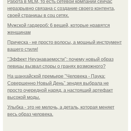
Работа в MLM, то есть сетевой компании сейчас
неразрывно связана с создание своего контента,
своей страницы в соц сетях.
Мужской гардероб: 6 вещей, которые нравятся
женщинам
Прическа - не просто волосы, а мощный инструмент
вашего стиля!
"Эффект Неузнаваемости": почему новый образ
певицы вызвал споры о гранях возможного?
На шанхайской премьере "Человека - Паука:
Совершенно Новый День" зендея выбрала не
просто очередной наряд, а настоящий артефакт
высокой моды.
Улыбка - это не мелочь, а деталь, которая меняет
весь образ человека.