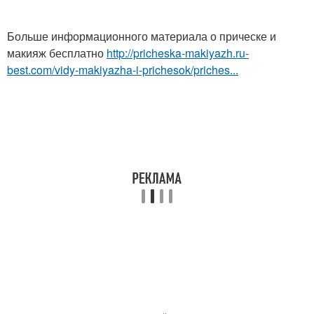
Больше информационного материала о прическе и
макияж бесплатно
http://pricheska-makiyazh.ru-
best.com/vidy-makiyazha-i-prichesok/priches...