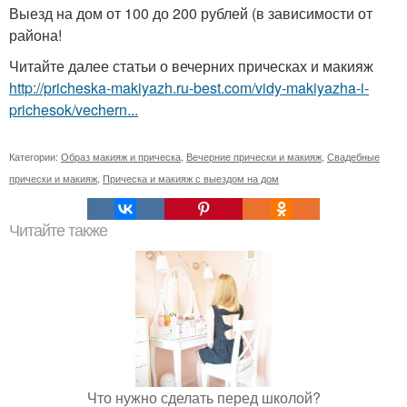
Выезд на дом от 100 до 200 рублей (в зависимости от
района!
Читайте далее статьи о вечерних прическах и макияж
http://pricheska-makiyazh.ru-best.com/vidy-makiyazha-i-
prichesok/vechern...
Категории:
Образ макияж и прическа
,
Вечерние прически и макияж
,
Свадебные
прически и макияж
,
Прическа и макияж с выездом на дом
Читайте также
Что нужно сделать перед школой?