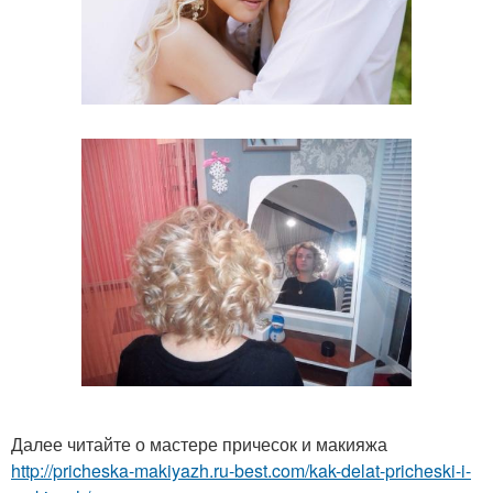
Далее читайте о мастере причесок и макияжа
http://pricheska-makiyazh.ru-best.com/kak-delat-pricheski-i-