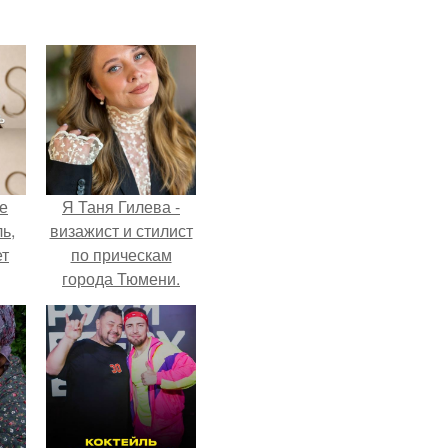
не
Я Таня Гилева -
ь,
визажист и стилист
ет
по прическам
города Тюмени.