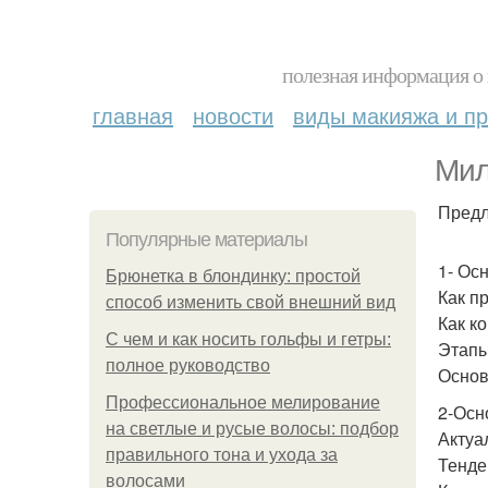
полезная информация о 
главная
новости
виды макияжа и пр
Мил
Предл
Популярные материалы
1- Ос
Брюнетка в блондинку: простой
Как п
способ изменить свой внешний вид
Как к
С чем и как носить гольфы и гетры:
Этапы
полное руководство
Основ
Профессиональное мелирование
2-Осн
на светлые и русые волосы: подбор
Актуа
правильного тона и ухода за
Тенде
волосами