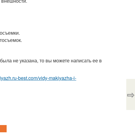
и внешности.
осъемки.
тосъемок.
была не указана, то вы можете написать ее в
kiyazh.ru-best.com/vidy-makiyazha-i-
⇨