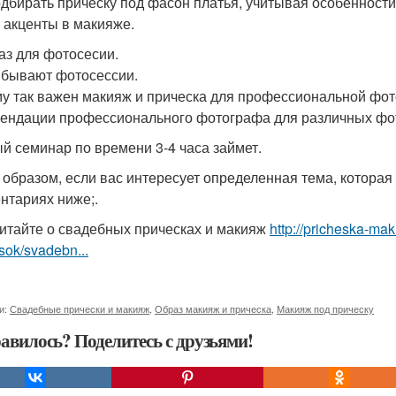
одбирать прическу под фасон платья, учитывая особенност
 акценты в макияже.
аз для фотосесии.
 бывают фотосессии.
у так важен макияж и прическа для профессиональной фот
ендации профессионального фотографа для различных фо
й семинар по времени 3-4 часа займет.
 образом, если вас интересует определенная тема, которая 
нтариях ниже;.
итайте о свадебных прическах и макияж
http://pricheska-ma
sok/svadebn...
и:
Свадебные прически и макияж
,
Образ макияж и прическа
,
Макияж под прическу
авилось? Поделитесь с друзьями!