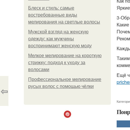
Как п
Яркие
Блеск и стиль: самые
востребованные виды
3-Обр
мелирования на светлые волосы
Какие
Почем
Мужской взгляд на женскую
Реком
одежду: как мужчины
воспринимают женскую моду
Кажды
Мелкое мелирование на короткую
Таким
стрижку: подход к уходу за
комме
волосами
Ещё ч
Профессиональное мелирование
priche
русых волос с помощью чёлки
⇦
Категори
Понр