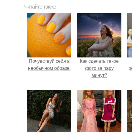
Читайте также
Почувствуй себя в
Как сделать такое
необычном образе.
фото за пару
р
минут?