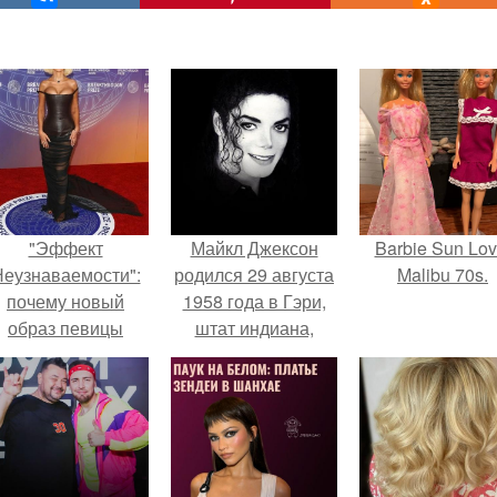
"Эффект
Майкл Джексон
Barbie Sun Lov
еузнаваемости":
родился 29 августа
Malibu 70s.
почему новый
1958 года в Гэри,
образ певицы
штат индиана,
вызвал споры о
США.
гранях
возможного?