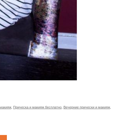
 макияж
,
Прическа и макияж бесплатно
,
Вечерние прически и макияж
,