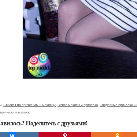
и:
Стилист по прическам и макияжу
,
Образ макияж и прическа
,
Свадебные прически и
прически и макияж
авилось? Поделитесь с друзьями!