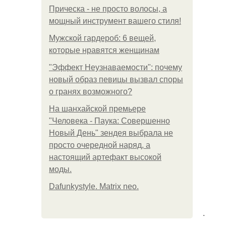
Прическа - не просто волосы, а
мощный инструмент вашего стиля!
Мужской гардероб: 6 вещей,
которые нравятся женщинам
"Эффект Неузнаваемости": почему
новый образ певицы вызвал споры
о гранях возможного?
На шанхайской премьере
"Человека - Паука: Совершенно
Новый День" зендея выбрала не
просто очередной наряд, а
настоящий артефакт высокой
моды.
Dafunkystyle. Matrix neo.
.