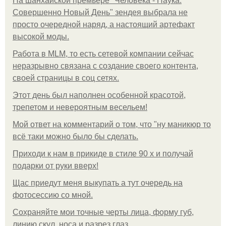
На шанхайской премьере "Человека - Паука:
Совершенно Новый День" зендея выбрала не
просто очередной наряд, а настоящий артефакт
высокой моды.
Работа в MLM, то есть сетевой компании сейчас
неразрывно связана с создание своего контента,
своей страницы в соц сетях.
Этот день был наполнен особенной красотой,
трепетом и невероятным весельем!
Мой ответ на комментарий о том, что "ну маникюр то
всё таки можно было бы сделать.
Приходи к нам в прикиде в стиле 90 х и получай
подарки от руки вверх!
Щас приедут меня выкупать а тут очередь на
фотосессию со мной.
Сохраняйте мои точные черты лица, форму губ,
линию скул, носа и разрез глаз.