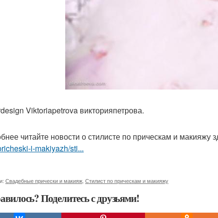
design Viktoriapetrova викторияпетрова.
бнее читайте новости о стилисте по прическам и макияжу 
pricheski-i-makiyazh/sti...
и:
Свадебные прически и макияж
,
Стилист по прическам и макияжу
авилось? Поделитесь с друзьями!