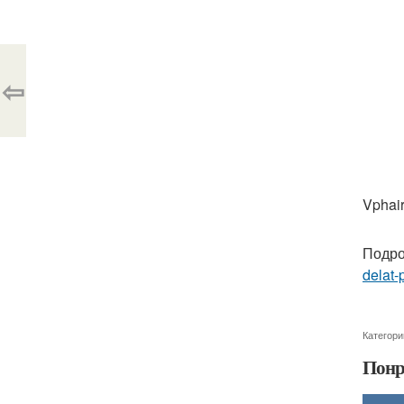
⇦
Vphair
Подро
delat-
Категори
Понр