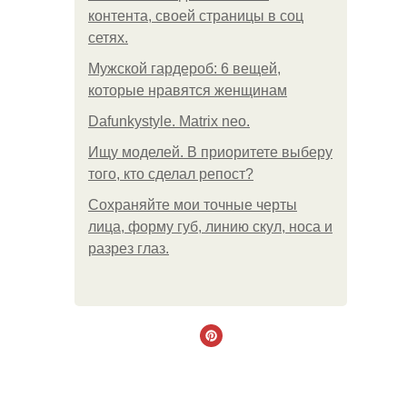
контента, своей страницы в соц
сетях.
Мужской гардероб: 6 вещей,
которые нравятся женщинам
Dafunkystyle. Matrix neo.
Ищу моделей. В приоритете выберу
того, кто сделал репост?
Сохраняйте мои точные черты
лица, форму губ, линию скул, носа и
разрез глаз.