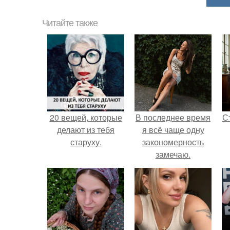
Читайте также
20 вещей, которые
В последнее время
С
делают из тебя
я всё чаще одну
старуху.
закономерность
замечаю.
э