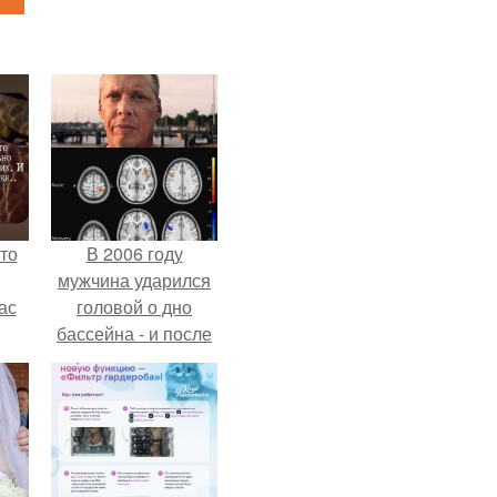
то
В 2006 году
мужчина ударился
ас
головой о дно
бассейна - и после
ние
этого его жизнь
а,
изменилась самым
ы в
странным образом.