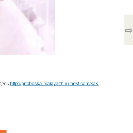
⇨
здесь
http://pricheska-makiyazh.ru-best.com/kak-