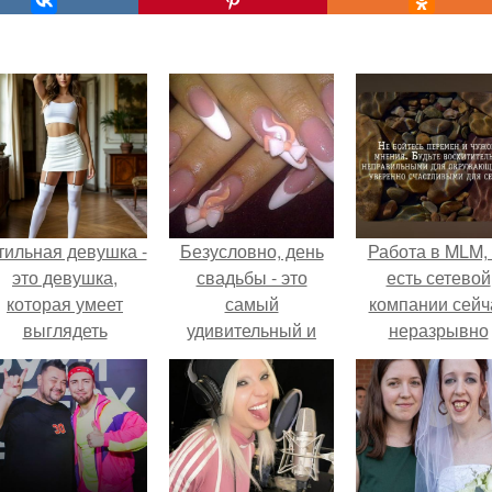
тильная девушка -
Безусловно, день
Работа в MLM, 
это девушка,
свадьбы - это
есть сетевой
которая умеет
самый
компании сейч
выглядеть
удивительный и
неразрывно
привлекательно и
долгожданный
связана с созда
легантно в любои
момент в жизни
своего контент
ситуации.
каждой женщины.
своей страниц
соц сетях.