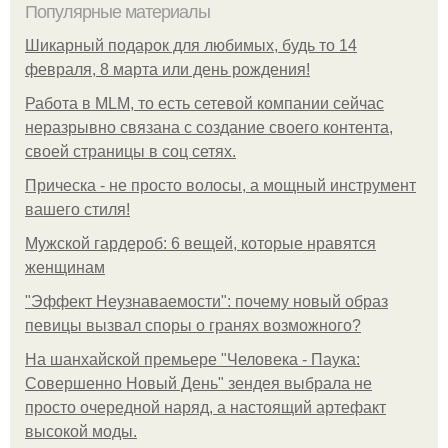
Популярные материалы
Шикарный подарок для любимых, будь то 14
февраля, 8 марта или день рождения!
Работа в MLM, то есть сетевой компании сейчас
неразрывно связана с создание своего контента,
своей страницы в соц сетях.
Прическа - не просто волосы, а мощный инструмент
вашего стиля!
Мужской гардероб: 6 вещей, которые нравятся
женщинам
"Эффект Неузнаваемости": почему новый образ
певицы вызвал споры о гранях возможного?
На шанхайской премьере "Человека - Паука:
Совершенно Новый День" зендея выбрала не
просто очередной наряд, а настоящий артефакт
высокой моды.