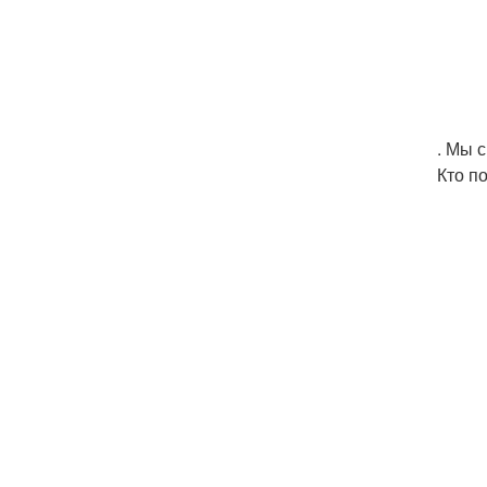
. Мы 
Кто п