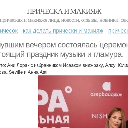
ПРИЧЕСКА И МАКИЯЖ
прическах и макияже лица, новости, отзывы, новинки, сек
ичесок
как делать прически и макияж
причес
увшим вечером состоялась церемони
тоящий праздник музыки и гламура.
то: Ани Лорак с избранником Исааком виджраку, Алсу, Юлия
ва, Seville и Анна Asti