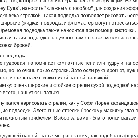
редство, которое выполняет cразу несколько функций. Ее м
ey Eyes", наносить "влажным способом" для создания эффе
дки века стрелкой. Такая подводка позволяет рисовать боле
 широкие (жидкая подводка и фломастер могут потрескаться
 Кремовая подводка также наносится при помощи кисточки.
метку: такая подводка (в нужном вам оттенке) может использ
совки бровей.
ая подводка:
е пудровая, напоминает компактные тени или пудру и нано
ые, но не очень яркие стрелки. Зато если рука дрогнет, нуж
нет, и стереть ее с кожи сухой ватной палочкой.
метку: очень широкие и стойкие стрелки сухой подводкой нар
е всего, начнут осыпаться.
лучается нарисовать стрелки, как у Софи Лорен карандашом 
ью подводки. Элегантные стрелки броскому макияжу глаз 
м нежирным грифелем. Выбор за вами - благо полки магази
елек.
ледующей нашей статье мы расскажем, как подобрать форму