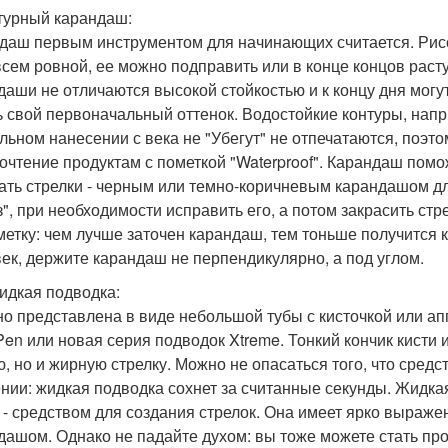
нтурный карандаш:
даш первым инструментом для начинающих считается. Рисов
всем ровной, ее можно подправить или в конце концов раст
даши не отличаются высокой стойкостью и к концу дня могу
ь свой первоначальный оттенок. Водостойкие контуры, напри
льном нанесении с века не "Убегут" не отпечатаются, поэт
очтение продуктам с пометкой "Waterproof". Карандаш помо
ать стрелки - черным или темно-коричневым карандашом д
з", при необходимости исправить его, а потом закрасить стр
метку: чем лучше заточен карандаш, тем тоньше получится к
век, держите карандаш не перпендикулярно, а под углом.
жидкая подводка:
о представлена в виде небольшой тубы с кисточкой или ап
 Pen или новая серия подводок Xtreme. Тонкий кончик кисти 
ю, но и жирную стрелку. Можно не опасаться того, что сре
нии: жидкая подводка сохнет за считанные секунды. Жидка
 - средством для создания стрелок. Она имеет ярко выраже
дашом. Однако не падайте духом: вы тоже можете стать пр