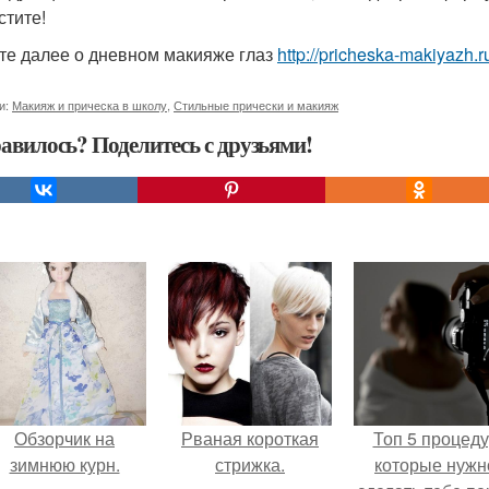
стите!
те далее о дневном макияже глаз
http://pricheska-makiyazh.ru
и:
Макияж и прическа в школу
,
Стильные прически и макияж
авилось? Поделитесь с друзьями!
Обзорчик на
Рваная короткая
Топ 5 процед
зимнюю курн.
стрижка.
которые нужн