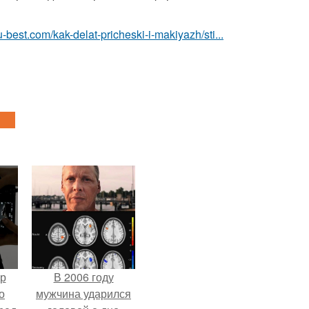
-best.com/kak-delat-pricheski-i-makiyazh/sti...
ур
В 2006 году
о
мужчина ударился