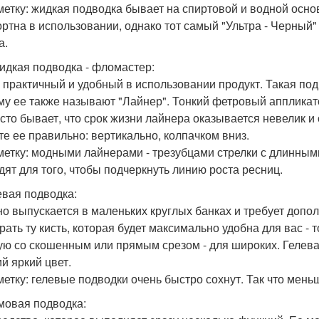
метку: жидкая подводка бывает на спиртовой и водной осно
ртна в использовании, однако тот самый "Ультра - Черный"
а.
 жидкая подводка - фломастер:
 практичный и удобный в использовании продукт. Такая под
му ее также называют "Лайнер". Тонкий фетровый аппликато
асто бывает, что срок жизни лайнера оказывается невелик и
те ее правильно: вертикально, колпачком вниз.
метку: модными лайнерами - трезубцами стрелки с длинным
дят для того, чтобы подчеркнуть линию роста ресниц.
левая подводка:
о выпускается в маленьких круглых банках и требует допол
рать ту кисть, которая будет максимально удобна для вас - т
ую со скошенным или прямым срезом - для широких. Гелева
ий яркий цвет.
метку: гелевые подводки очень быстро сохнут. Так что мен
емовая подводка: