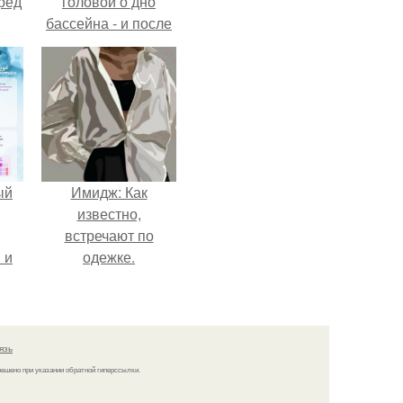
ред
головой о дно
бассейна - и после
этого его жизнь
изменилась самым
странным образом.
ый
Имидж: Как
известно,
встречают по
 и
одежке.
ть
по
язь
решено при указании обратной гиперссылки.