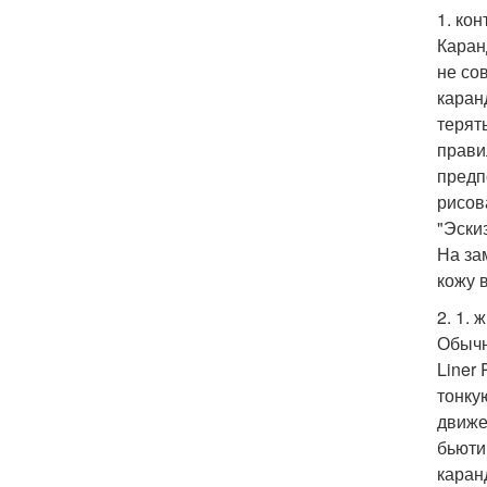
1. ко
Каран
не со
каран
терят
прави
предп
рисов
"Эски
На за
кожу 
2. 1. 
Обычн
Liner
тонку
движе
бьюти
каран