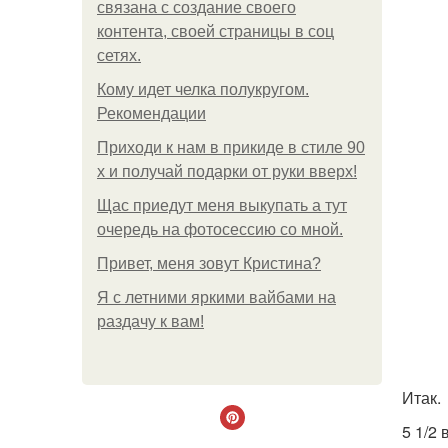
связана с создание своего
контента, своей страницы в соц
сетях.
Кому идет челка полукругом.
Рекомендации
Приходи к нам в прикиде в стиле 90
х и получай подарки от руки вверх!
Щас приедут меня выкупать а тут
очередь на фотосессию со мной.
Привет, меня зовут Кристина?
Я с летними яркими вайбами на
раздачу к вам!
Итак.
5 1/2