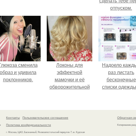
сделать тебе пе
отпуском.
Глюкоза сменила
Локоны для
Надоело кажд
образ и удивила
эффектной
раз листать
поклонников.
мамочки и её
бесконечные
обворожительной
списки одежды
дочурки.
заново собира
любимый лук 
кусочкам?
Контакты
Пользовательское соглашение
Обратная св
Политика конфидециальности
а
Копирование раз
г. Москва, ЦАО, Басманный, Яковоапостольский переулок 7, м. Курская