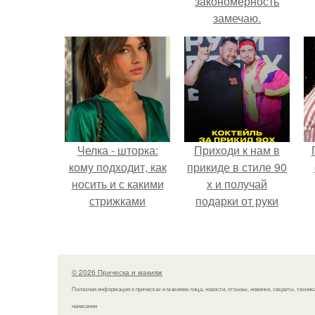
закономерность
замечаю.
Челка - шторка:
Приходи к нам в
кому подходит, как
прикиде в стиле 90
носить и с какими
х и получай
стрижками
подарки от руки
сочетать.
вверх!
© 2026 Прическа и макияж
Полезная информация о прическах и макияже лица, новости, отзывы, новинки, секреты, техник
нанесения