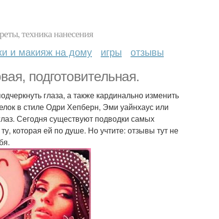
реты, техника нанесения
ки и макияж на дому
игры
отзывы
вая, подготовительная.
одчеркнуть глаза, а также кардинально изменить
релок в стиле Одри Хепберн, Эми уайнхаус или
глаз. Сегодня существуют подводки самых
у, которая ей по душе. Но учтите: отзывы тут не
бя.