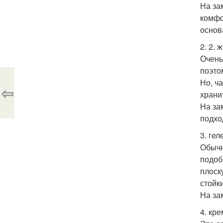
На за
комфо
основ
2. 2.
Очень
поэто
Но, ч
⇦
храни
На за
подхо
3. ге
Обычн
подоб
плоск
стойк
На за
4. кр