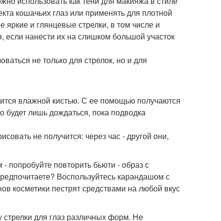
ожно использовать как тени для макияжа в стиле
кта кошачьих глаз или применять для плотной
е яркие и глянцевые стрелки, в том числе и
, если нанести их на слишком большой участок
оваться не только для стрелок, но и для
сится влажной кистью. С ее помощью получаются
но будет лишь дождаться, пока подводка
исовать не получится: через час - другой они,
- попробуйте повторить бьюти - образ с
предпочитаете? Воспользуйтесь карандашом с
нов косметики пестрят средствами на любой вкус
 стрелки для глаз различных форм. Не