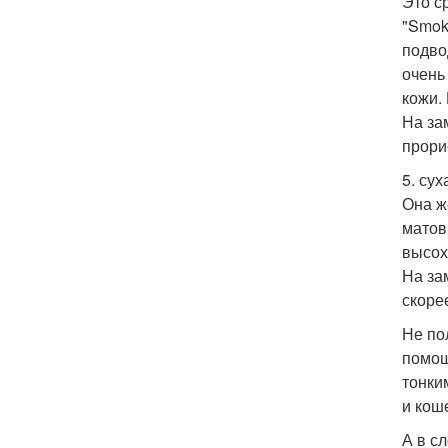
Это с
"Smok
подво
очень
кожи.
На за
прори
5. сух
Она ж
матов
высох
На за
скоре
Не по
помощ
тонки
и кош
А в с