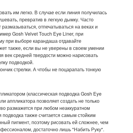
ать им легко. В случае если линия получилась
ушевать, превратив в легкую дымку. Часто
т размазываться, отпечатываться на веках и
мер Gosh Velvet Touch Eye Liner, при
ому при выборе карандаша отдавайте
жет также, если вы не уверены в своем умении
ля век средней твердости можно нарисовать
елку подводкой.
ончик стрелки. А чтобы не поцарапать тонкую
пликатором (классическая подводка Gosh Eye
или аппликатора позволяет создать не только
дство размажется при любом неаккуратном
я подводка также считается самым стойким
нный пигмент, поэтому рисовать ей сложнее, чем
офессионалом, достаточно лишь "Набить Руку".