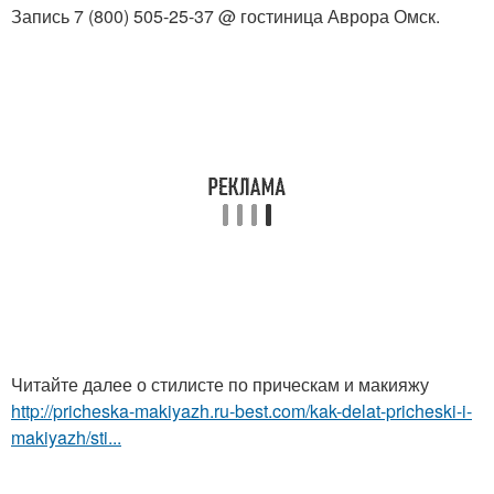
Запись 7 (800) 505-25-37 @ гостиница Аврора Омск.
Читайте далее о стилисте по прическам и макияжу
http://pricheska-makiyazh.ru-best.com/kak-delat-pricheski-i-
makiyazh/sti...