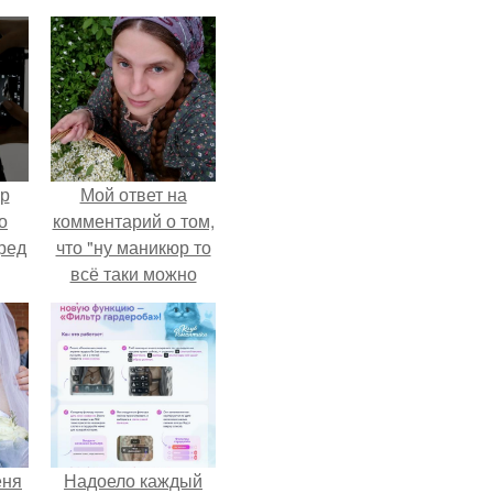
ур
Мой ответ на
о
комментарий о том,
ред
что "ну маникюр то
всё таки можно
было бы сделать.
еня
Надоело каждый