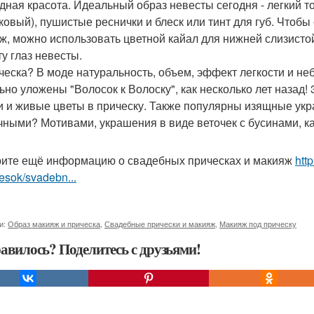
дная красота. Идеальный образ невесты сегодня - легкий т
ковый), пушистые реснички и блеск или тинт для губ. Чтобы
ж, можно использовать цветной кайал для нижней слизисто
ту глаз невесты.
ическа? В моде натуральность, объем, эффект легкости и н
ьно уложены "Волосок к Волоску", как несколько лет назад!
и и живые цветы в прическу. Также популярны изящные укра
чными? Мотивами, украшения в виде веточек с бусинами, к
ите ещё информацию о свадебных прическах и макияж
htt
hesok/svadebn...
и:
Образ макияж и прическа
,
Свадебные прически и макияж
,
Макияж под прическу
авилось? Поделитесь с друзьями!