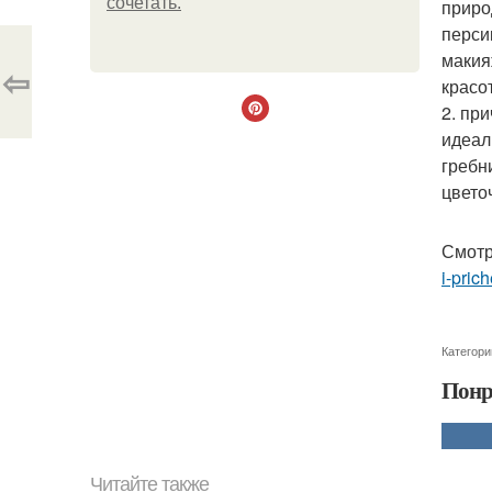
сочетать.
приро
перси
макия
⇦
красо
2. пр
идеал
гребн
цвето
Смотр
i-pric
Категори
Понр
Читайте также