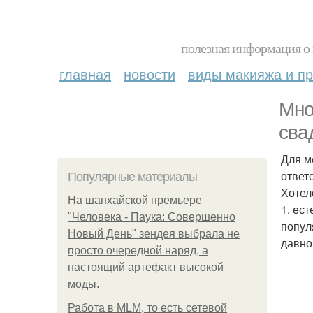
полезная информация о 
главная
новости
виды макияжа и пр
Мно
сва
Для м
ответ
Популярные материалы
Хотел
На шанхайской премьере
1. ес
"Человека - Паука: Совершенно
попул
Новый День" зендея выбрала не
давно
просто очередной наряд, а
настоящий артефакт высокой
моды.
Работа в MLM, то есть сетевой