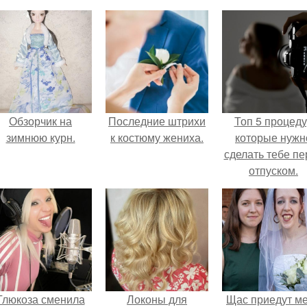
Обзорчик на
Последние штрихи
Топ 5 процед
зимнюю курн.
к костюму жениха.
которые нужн
сделать тебе пе
отпуском.
Глюкоза сменила
Локоны для
Щас приедут м