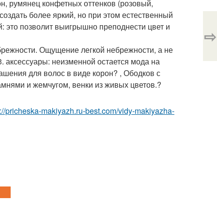
он, румянец конфетных оттенков (розовый,
 создать более яркий, но при этом естественный
й: это позволит выигрышно преподнести цвет и
⇨
ебрежности. Ощущение легкой небрежности, а не
 3. аксессуары: неизменной остается мода на
шения для волос в виде корон? , Ободков с
амнями и жемчугом, венки из живых цветов.?
p://pricheska-makiyazh.ru-best.com/vidy-makiyazha-