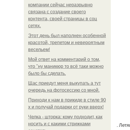
компании сейчас неразрывно
связана с создание своего
контента, своей страницы в соц
сетях.
Этот день был наполнен особенной
красотой, трепетом и невероятным
весельем!
Мой ответ на комментарий о том,
что "ну маникюр то всё таки можно
было бы сделать.
Щас приедут меня выкупать а тут
очередь на фотосессию со мной.
Приходи к нам в прикиде в стиле 90
х и получай подарки от руки вверх!
Челка - шторка: кому подходит, как
носить и с какими стрижками
. Лет