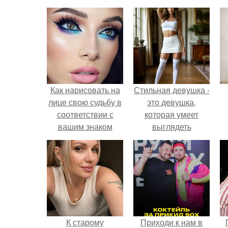
Как нарисовать на
Стильная девушка -
лице свою судьбу в
это девушка,
соответствии с
которая умеет
вашим знаком
выглядеть
зодиака.
привлекательно и
элегантно в любои
ситуации.
К старому
Приходи к нам в