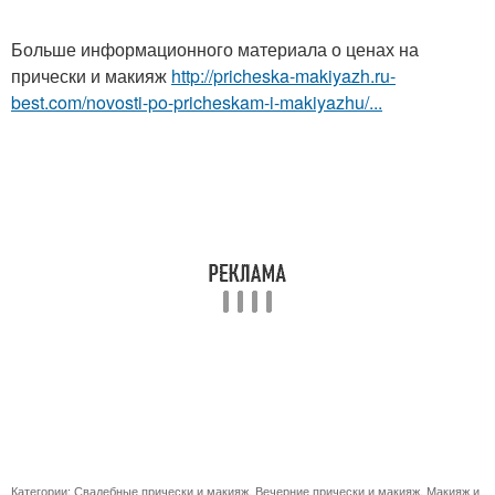
Больше информационного материала о ценах на
прически и макияж
http://pricheska-makiyazh.ru-
best.com/novosti-po-pricheskam-i-makiyazhu/...
Категории:
Свадебные прически и макияж
,
Вечерние прически и макияж
,
Макияж и