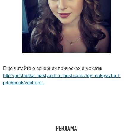
Ещё читайте о вечерних прическах и макияж
http://pricheska-makiyazh.ru-best.com/vidy-makiyazha-i-
prichesok/vechern...