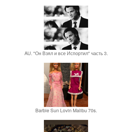
AU. "Он Взял и все Испортил" часть 3.
Barbie Sun Lovin Malibu 70s.