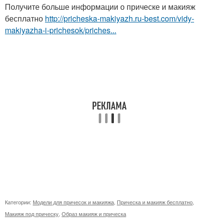
Получите больше информации о прическе и макияж
бесплатно
http://pricheska-makiyazh.ru-best.com/vidy-
makiyazha-i-prichesok/priches...
Категории:
Модели для причесок и макияжа
,
Прическа и макияж бесплатно
,
Макияж под прическу
,
Образ макияж и прическа