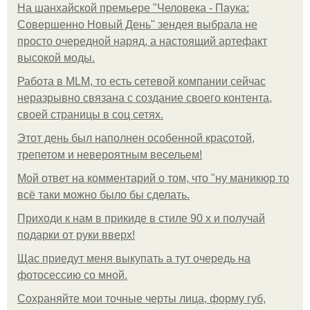
На шанхайской премьере "Человека - Паука:
Совершенно Новый День" зендея выбрала не
просто очередной наряд, а настоящий артефакт
высокой моды.
Работа в MLM, то есть сетевой компании сейчас
неразрывно связана с создание своего контента,
своей страницы в соц сетях.
Этот день был наполнен особенной красотой,
трепетом и невероятным весельем!
Мой ответ на комментарий о том, что "ну маникюр то
всё таки можно было бы сделать.
Приходи к нам в прикиде в стиле 90 х и получай
подарки от руки вверх!
Щас приедут меня выкупать а тут очередь на
фотосессию со мной.
Сохраняйте мои точные черты лица, форму губ,