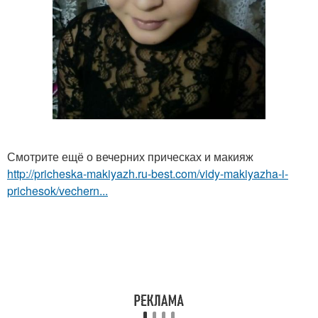
Смотрите ещё о вечерних прическах и макияж
http://pricheska-makiyazh.ru-best.com/vidy-makiyazha-i-
prichesok/vechern...