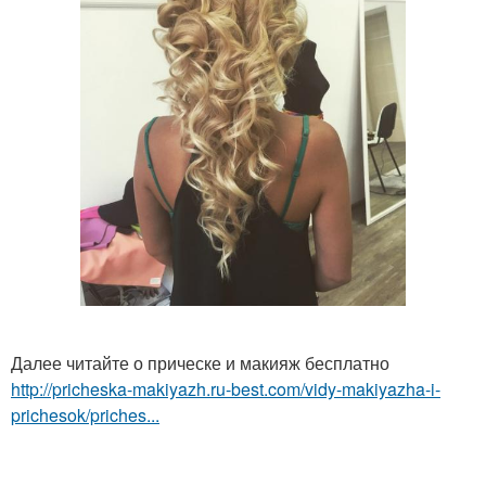
Далее читайте о прическе и макияж бесплатно
http://pricheska-makiyazh.ru-best.com/vidy-makiyazha-i-
prichesok/priches...