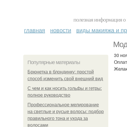
полезная информация о 
главная
новости
виды макияжа и пр
Мод
30 но
Оплат
Популярные материалы
Желаю
Брюнетка в блондинку: простой
способ изменить свой внешний вид
С чем и как носить гольфы и гетры:
полное руководство
Профессиональное мелирование
на светлые и русые волосы: подбор
правильного тона и ухода за
волосами