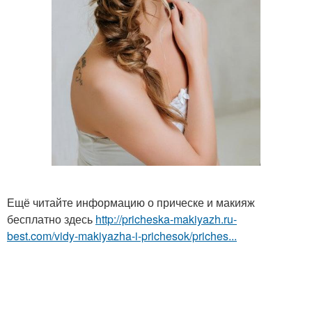
Ещё читайте информацию о прическе и макияж
бесплатно здесь
http://pricheska-makiyazh.ru-
best.com/vidy-makiyazha-i-prichesok/priches...