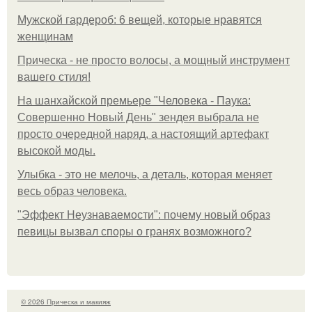
Мужской гардероб: 6 вещей, которые нравятся
женщинам
Прическа - не просто волосы, а мощный инструмент
вашего стиля!
На шанхайской премьере "Человека - Паука:
Совершенно Новый День" зендея выбрала не
просто очередной наряд, а настоящий артефакт
высокой моды.
Улыбка - это не мелочь, а деталь, которая меняет
весь образ человека.
"Эффект Неузнаваемости": почему новый образ
певицы вызвал споры о гранях возможного?
© 2026 Прическа и макияж