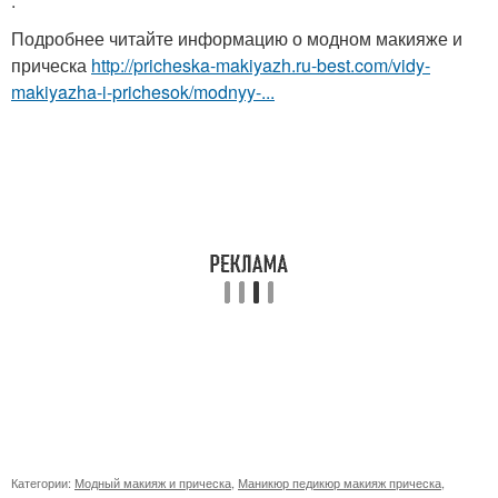
.
Подробнее читайте информацию о модном макияже и
прическа
http://pricheska-makiyazh.ru-best.com/vidy-
makiyazha-i-prichesok/modnyy-...
Категории:
Модный макияж и прическа
,
Маникюр педикюр макияж прическа
,