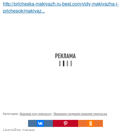
http://pricheska-makiyazh.ru-best.com/vidy-makiyazha-i-
prichesok/makiyaz...
Категории:
Макияж под прическу
,
Маникюр педикюр макияж прическа
Читайте также