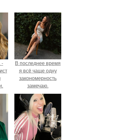
 -
В последнее время
ист
я всё чаще одну
м
закономерность
и.
замечаю.