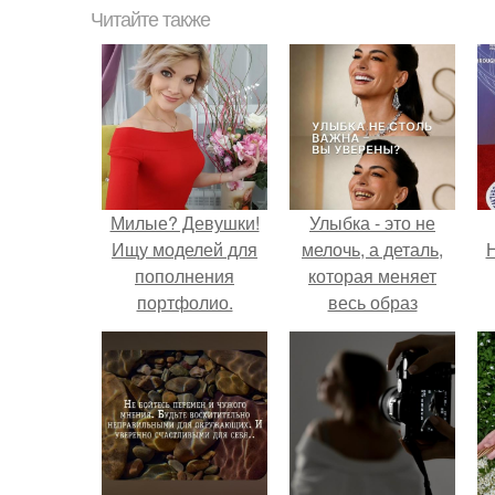
Читайте также
Милые? Девушки!
Улыбка - это не
Ищу моделей для
мелочь, а деталь,
Н
пополнения
которая меняет
портфолио.
весь образ
человека.