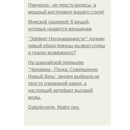
Прическа - не просто волосы, а
мощный инструмент вашего стиля!
Мужской гардероб: 6 вещей,
которые нравятся женщинам
"Эффект Неузнаваемости": почему
новый образ певицы вызвал споры
о гранях возможного?
На шанхайской премьере
"Человека - Паука: Совершенно
Новый День" зендея выбрала не
просто очередной наряд, а
настоящий артефакт высокой
моды.
Dafunkystyle. Matrix neo.