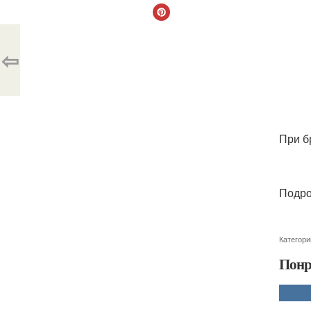
⇦
При б
Подро
Категори
Понр