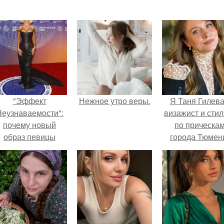
"Эффект
Нежное утро веры.
Я Таня Гилева
еузнаваемости":
визажист и стил
почему новый
по прическа
образ певицы
города Тюмен
вызвал споры о
гранях
возможного?