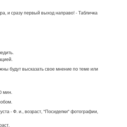
тра, и сразу первый выход направо! - Табличка
едить.
ацией.
лжны будут высказать свое мнение по теме или
0 мин.
собом.
густа - Ф. и., возраст, "Посиделки" фотографии,
раст.