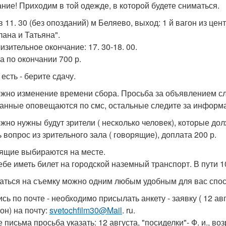
ние! Приходим в той одежде, в которой будете сниматься.
в 11. 30 (без опозданий) м Беляево, выход: 1 й вагон из цен
лана и Татьяна".
изительное окончание: 17. 30-18. 00.
а по окончании 700 р.
 есть - берите сдачу.
жно изменение времени сбора. Просьба за объявлением сл
анные оповещаются по смс, остальные следите за информ
жно нужны будут зрители ( несколько человек), которые до
 вопрос из зрительного зала ( говорящие), доплата 200 р.
ящие выбираются на месте.
ебе иметь билет на городской наземный транспорт. В пути 1
аться на съемку можно одним любым удобным для вас спо
ись по почте - необходимо присылать анкету - заявку ( 12 ав
он) на почту:
svetochfilm30@Mail
. ru.
 письма просьба указать: 12 августа, "посиделки"- Ф. и., воз