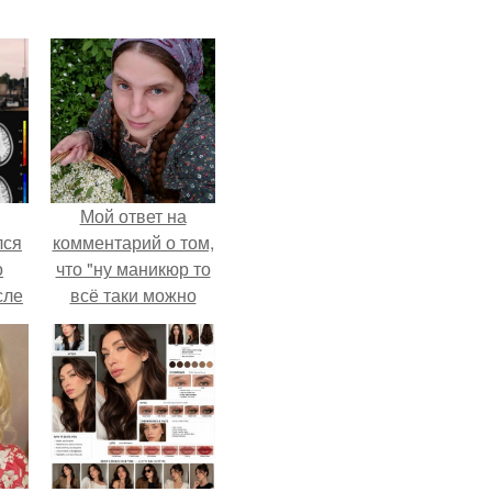
Мой ответ на
лся
комментарий о том,
о
что "ну маникюр то
сле
всё таки можно
нь
было бы сделать.
мым
ом.