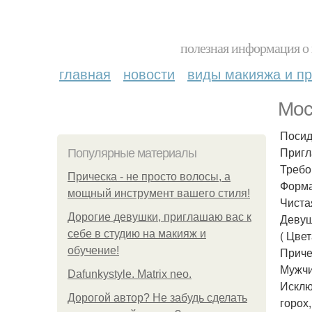
полезная информация о 
главная
новости
виды макияжа и пр
Мос
Посид
Пригл
Популярные материалы
Требо
Прическа - не просто волосы, а
Форма
мощный инструмент вашего стиля!
Чиста
Дорогие девушки, приглашаю вас к
Девуш
себе в студию на макияж и
( Цвет
обучение!
Приче
Мужчи
Dafunkystyle. Matrix neo.
Исклю
Дорогой автор? Не забудь сделать
горох