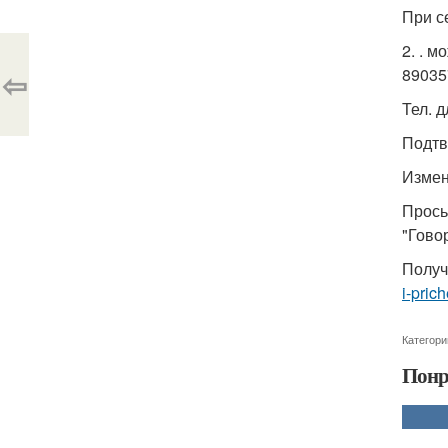
При с
2. . м
⇦
89035
Тел. 
Подтв
Измен
Прось
"Гово
Получ
i-pric
Категори
Понр