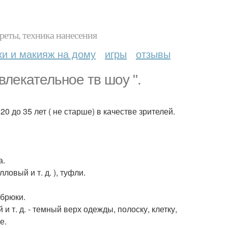
реты, техника нанесения
ки и макияж на дому
игры
отзывы
влекательное тв шоу ".
0 до 35 лет ( не старше) в качестве зрителей.
а.
ловый и т. д. ), туфли.
 брюки.
 т. д. - темный верх одежды, полоску, клетку,
е.