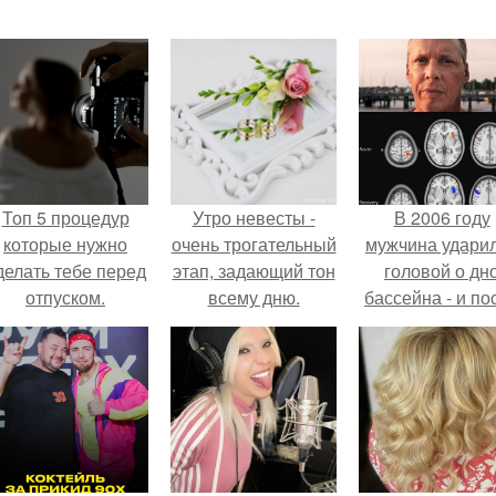
Топ 5 процедур
Утро невесты -
В 2006 году
которые нужно
очень трогательный
мужчина удари
делать тебе перед
этап, задающий тон
головой о дн
отпуском.
всему дню.
бассейна - и по
этого его жиз
изменилась са
странным образ