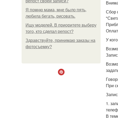
репост своей записи?
Внима
Я помню мама, мне было пять,
Сбор 
любила бегать, рисовать.
"Свет
Прибл
Ищу моделей. В приоритете выберу
Оплат
того, кто сделал репост?
У кого
Здравствуйте, принимаю заказы на
фотосъемку?
Возмо
Запис
Возмо
задать
Говор
При с
Запис
1. зап
телеф
В теме