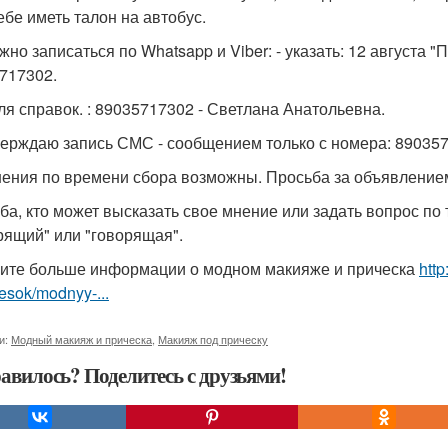
ебе иметь талон на автобус.
ожно записаться по Whatsapp и Viber: - указать: 12 августа 
717302.
для справок. : 89035717302 - Светлана Анатольевна.
ерждаю запись СМС - сообщением только с номера: 890357
ения по времени сбора возможны. Просьба за объявлением
ба, кто может высказать свое мнение или задать вопрос по 
рящий" или "говорящая".
ите больше информации о модном макияже и прическа
htt
hesok/modnyy-...
и:
Модный макияж и прическа
,
Макияж под прическу
авилось? Поделитесь с друзьями!