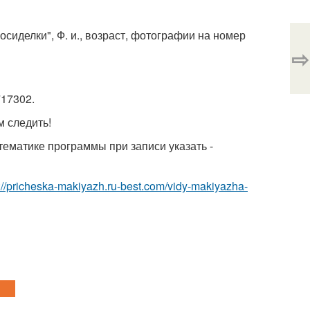
"Посиделки", Ф. и., возраст, фотографии на номер
⇨
17302.
 следить!
тематике программы при записи указать -
p://pricheska-makiyazh.ru-best.com/vidy-makiyazha-