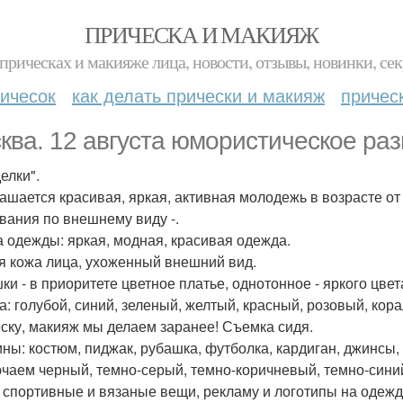
ПРИЧЕСКА И МАКИЯЖ
прическах и макияже лица, новости, отзывы, новинки, сек
ичесок
как делать прически и макияж
причес
ква. 12 августа юмористическое раз
елки".
ашается красивая, яркая, активная молодежь в возрасте от 2
вания по внешнему виду -.
 одежды: яркая, модная, красивая одежда.
я кожа лица, ухоженный внешний вид.
ки - в приоритете цветное платье, однотонное - яркого цвет
а: голубой, синий, зеленый, желтый, красный, розовый, корал
ску, макияж мы делаем заранее! Съемка сидя.
ны: костюм, пиджак, рубашка, футболка, кардиган, джинсы,
чаем черный, темно-серый, темно-коричневый, темно-синий и
, спортивные и вязаные вещи, рекламу и логотипы на одежд