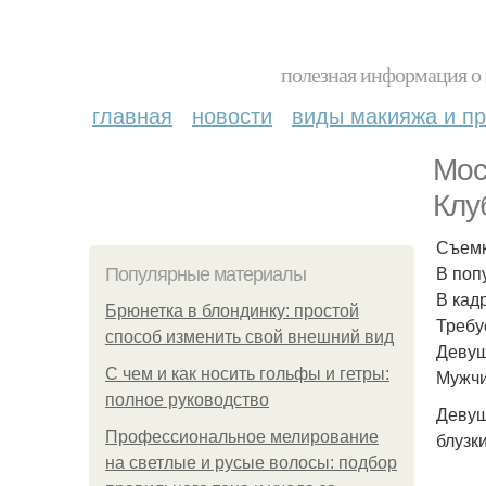
полезная информация о 
главная
новости
виды макияжа и пр
Мос
Клу
Съемк
В поп
Популярные материалы
В кад
Брюнетка в блондинку: простой
Требу
способ изменить свой внешний вид
Девушк
С чем и как носить гольфы и гетры:
Мужчин
полное руководство
Девуш
Профессиональное мелирование
блузк
на светлые и русые волосы: подбор