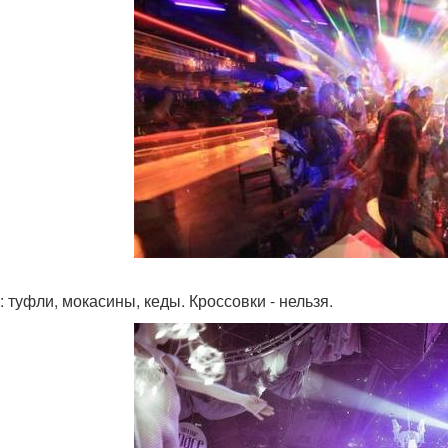
: туфли, мокасины, кеды. Кроссовки - нельзя.