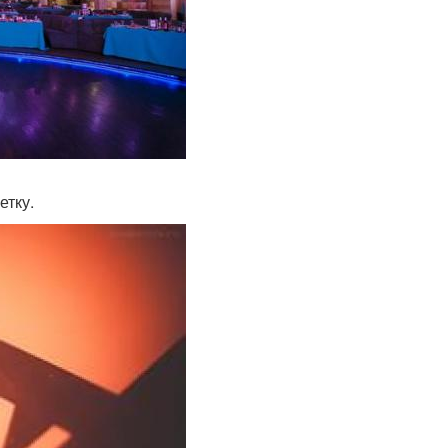
етку.