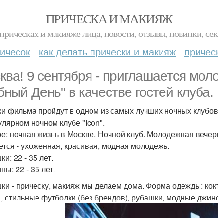
ПРИЧЕСКА И МАКИЯЖ
прическах и макияже лица, новости, отзывы, новинки, сек
ичесок
как делать прически и макияж
причес
ква! 9 сентября - приглашается мол
бный День" в качестве гостей клуба.
и фильма пройдут в одном из самых лучших ночных клубов 
улярном ночном клубе "Icon".
ре: ночная жизнь в Москве. Ночной клуб. Молодежная вечер
ется - ухоженная, красивая, модная молодежь.
и: 22 - 35 лет.
ы: 22 - 35 лет.
ки - прическу, макияж мы делаем дома. Форма одежды: кок
и, стильные футболки (без брендов), рубашки, модные джин