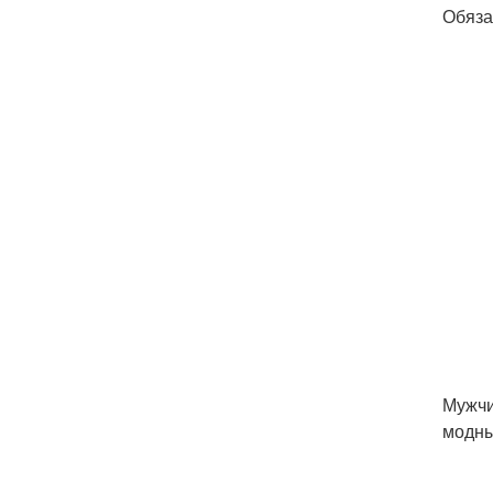
Обяза
Мужчи
модны