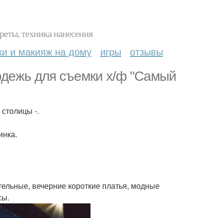
реты, техника нанесения
ки и макияж на дому
игры
отзывы
одежь для съемки х/ф "Самый
столицы -.
инка.
тельные, вечерние короткие платья, модные
сы.