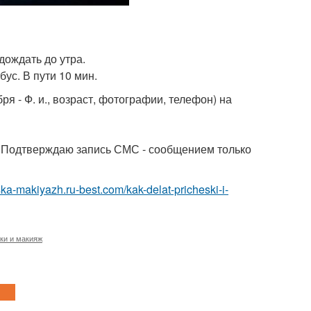
дождать до утра.
ус. В пути 10 мин.
ря - Ф. и., возраст, фотографии, телефон) на
 2". Подтверждаю запись СМС - сообщением только
eska-makiyazh.ru-best.com/kak-delat-pricheski-i-
ки и макияж