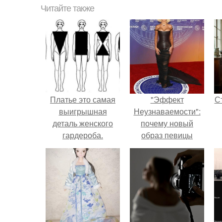
Читайте также
Платье это самая
"Эффект
С
выигрышная
Неузнаваемости":
деталь женского
почему новый
гардероба.
образ певицы
вызвал споры о
гранях
э
возможного?