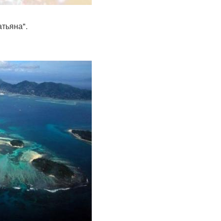
атьяна".