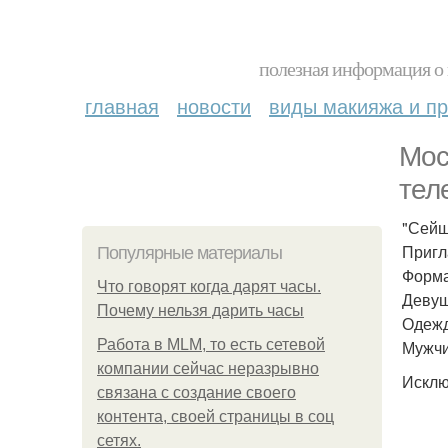
полезная информация о 
главная
новости
виды макияжа и пр
Мос
тел
"Сейш
Пригл
Популярные материалы
Форма
Что говорят когда дарят часы.
Девуш
Почему нельзя дарить часы
Одежд
Работа в MLM, то есть сетевой
Мужчи
компании сейчас неразрывно
Исклю
связана с создание своего
контента, своей страницы в соц
сетях.