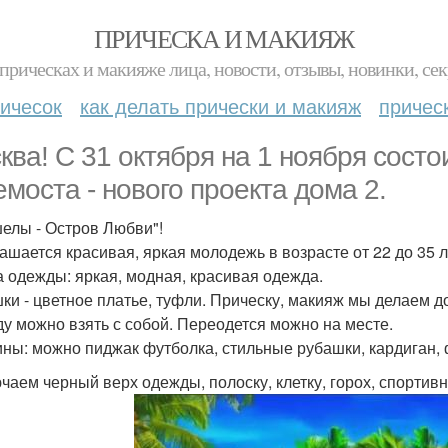
ПРИЧЕСКА И МАКИЯЖ
прическах и макияже лица, новости, отзывы, новинки, сек
ичесок
как делать прически и макияж
причес
ква! С 31 октября на 1 ноября сост
емоста - нового проекта дома 2.
елы - Остров Любви"!
ашается красивая, яркая молодежь в возрасте от 22 до 35 ле
 одежды: яркая, модная, красивая одежда.
ки - цветное платье, туфли. Прическу, макияж мы делаем д
у можно взять с собой. Переодется можно на месте.
ны: можно пиджак футболка, стильные рубашки, кардиган, ф
чаем черный верх одежды, полоску, клетку, горох, спортив