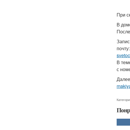
При с
В дом
После
Запись
почту:
sveto
В тем
с ном
Далее
makiya
Категори
Понр