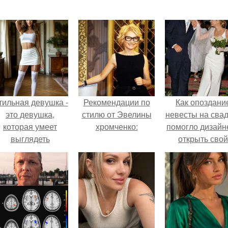
тильная девушка -
Рекомендации по
Как опоздани
это девушка,
стилю от Эвелины
невесты на сва
которая умеет
хромченко:
помогло дизайн
выглядеть
открыть свой
привлекательно и
бренд.
легантно в любои
ситуации.