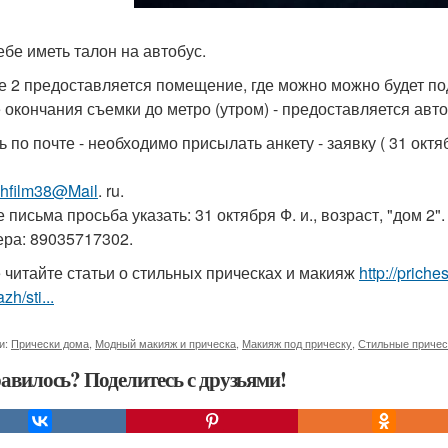
ебе иметь талон на автобус.
е 2 предоставляется помещение, где можно можно будет по
 окончания съемки до метро (утром) - предоставляется автоб
 по почте - необходимо присылать анкету - заявку ( 31 октяб
chfilm38@Mail
. ru.
е письма просьба указать: 31 октября Ф. и., возраст, "дом
ера: 89035717302.
 читайте статьи о стильных прическах и макияж
http://prich
zh/sti...
и:
Прически дома
,
Модный макияж и прическа
,
Макияж под прическу
,
Стильные причес
авилось? Поделитесь с друзьями!