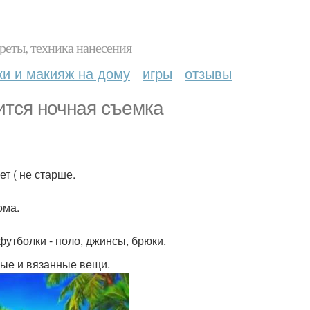
реты, техника нанесения
ки и макияж на дому
игры
отзывы
оится ночная съемка
т ( не старше.
ома.
утболки - поло, джинсы, брюки.
ные и вязанные вещи.