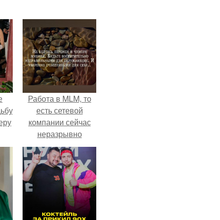
е
Работа в MLM, то
дьбу
есть сетевой
еру
компании сейчас
неразрывно
связана с создание
своего контента,
своей страницы в
соц сетях.