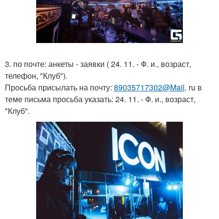
3. по почте: анкеты - заявки ( 24. 11. - Ф. и., возраст,
телефон, "Клуб").
Просьба присылать на почту:
89035717302@Mail
. ru в
теме письма просьба указать: 24. 11. - Ф. и., возраст,
"Клуб".