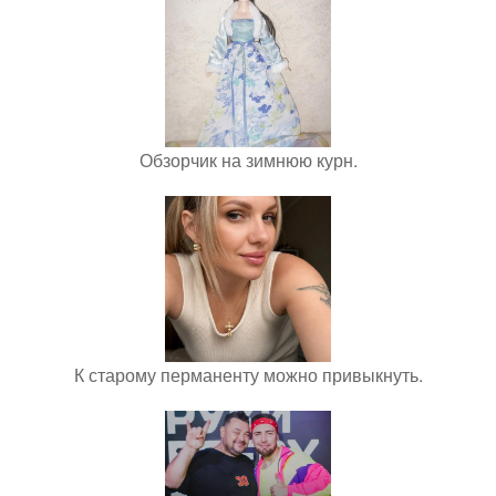
Обзорчик на зимнюю курн.
К старому перманенту можно привыкнуть.