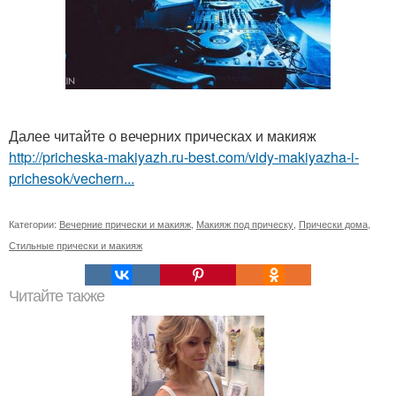
Далее читайте о вечерних прическах и макияж
http://pricheska-makiyazh.ru-best.com/vidy-makiyazha-i-
prichesok/vechern...
Категории:
Вечерние прически и макияж
,
Макияж под прическу
,
Прически дома
,
Стильные прически и макияж
Читайте также