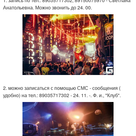
1. запись по тел.: 89035717302, 89150075970 - Светлана
Анатольевна. Можно звонить до 24. 00.
2. можно записаться с помощью СМС - сообщения (
удобно) на тел.: 89035717302 - 24. 11. -. Ф. и., "Клуб".